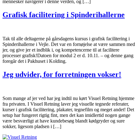
mennesker navigerer i denne verden, og […]
Grafisk facilitering i Spinderihallerne
Tak til alle deltagerne på gårsdagens kursus i grafisk facilitering i
Spinderihallerne i Vejle. Det var en fornøjelse at være sammen med
jer, og give jer et indblik i, og kompetencerne til at facilitere
processer grafisk!Datoen for modul 2 er d. 10.11. – og denne gang
foregår det i Pakhuset i Kolding.
Jeg udvider, for forretningen vokser!
Som mange af jer ved har jeg indtil nu kørt Visuel Retning hjemme
fra privaten. I Visuel Retning laver jeg visuelle tegnede referater,
kurser i grafisk facilitering, plakater, tegnefilm og meget andet! Det
setup har fungeret rigtig fint, men det kan imidlertid nogen gange
være besværligt at have kundebesøg blandt kødgryder og sure
sokker, ligesom pladsen i […]