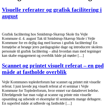
Visuelle referater og grafisk facilitering i
august
Grafisk facilitering hos Smidstrup-Skærup Skole fra Vejle
Kommune d. 4. august Tak til Smidstrup-Skærup Skole i Vejle
Kommune for en dejlig dag med kursus i grafisk facilitering! En
fornøjelse at besøge jeres pædagogiske dage og introducere skolens
personale til grafisk facilitering – altså hvordan man med tegninger
kan skabe engagement og overblik både på møder […]
Scannet og printet visuelt referat – en god
måde at fastholde overblik
Vejle Kommunes toplederforum har scannet og printet mit visuelle
referat. I juni lavede jeg visuelt referat af et seminar i Vejle
Kommune for Toplederforum, hvor emnet var datadrevet ledelse.
Efterfølgende har man valgt at scanne og printe min visuelle
opsamling og udsende et eksemplar til seminarets mange deltagere.
En superfed måde at udbrede og fastholde […]